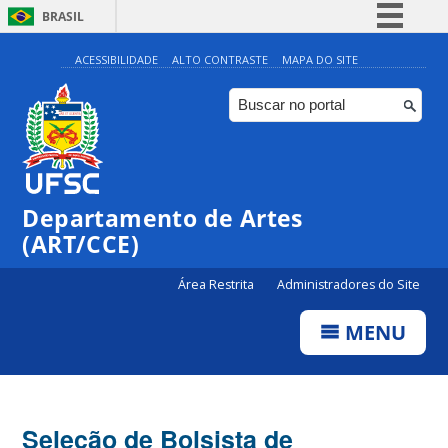
BRASIL
Simplifique!
ACESSIBILIDADE
ALTO CONTRASTE
MAPA DO SITE
Comunica BR
Participe
Acesso à informação
Legislação
Departamento de Artes
Canais
(ART/CCE)
Área Restrita
Administradores do Site
MENU
Seleção de Bolsista de