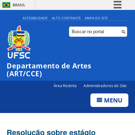
BRASIL
Simplifique!
ACESSIBILIDADE
ALTO CONTRASTE
MAPA DO SITE
Comunica BR
Participe
Acesso à informação
Legislação
Departamento de Artes
Canais
(ART/CCE)
Área Restrita
Administradores do Site
MENU
Resolução sobre estágio