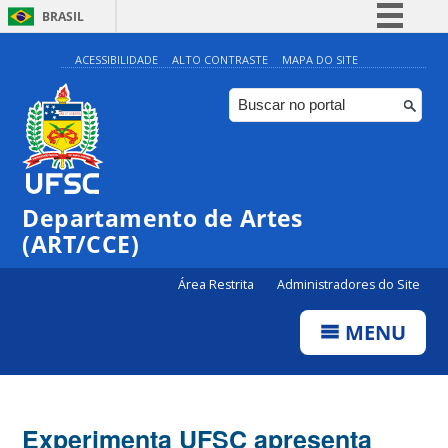
BRASIL
Simplifique!
ACESSIBILIDADE
ALTO CONTRASTE
MAPA DO SITE
Comunica BR
Participe
Acesso à informação
Legislação
Departamento de Artes
Canais
(ART/CCE)
Área Restrita
Administradores do Site
MENU
Experimenta UFSC apresenta