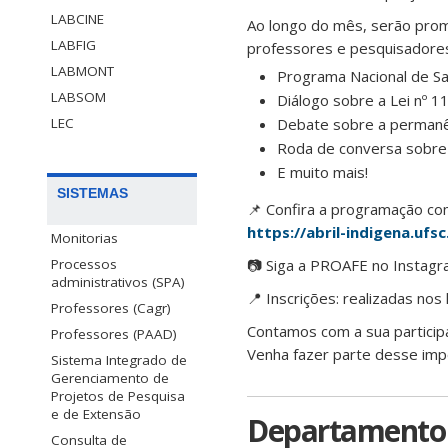
LABCINE
Ao longo do mês, serão prom
LABFIG
professores e pesquisadores 
LABMONT
Programa Nacional de Sa
LABSOM
Diálogo sobre a Lei nº 11
Debate sobre a permanên
LEC
Roda de conversa sobre c
E muito mais!
SISTEMAS
📌 Confira a programação co
https://abril-indigena.ufsc
Monitorias
Processos
📷 Siga a PROAFE no Instagra
administrativos (SPA)
📍 Inscrições: realizadas nos 
Professores (Cagr)
Contamos com a sua particip
Professores (PAAD)
Venha fazer parte desse imp
Sistema Integrado de
Gerenciamento de
Projetos de Pesquisa
e de Extensão
Departamento d
Consulta de