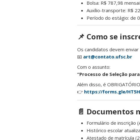
Bolsa: R$ 787,98 mensai
Auxílio-transporte: R$ 
Período do estágio: de
📌 Como se inscr
Os candidatos devem enviar 
📧
art@contato.ufsc.br
Com o assunto:
“Processo de Seleção para 
Além disso, é OBRIGATÓRIO p
👉
https://forms.gle/HT
📄 Documentos n
Formulário de inscrição (
Histórico escolar atualiz
Atestado de matrícula (2