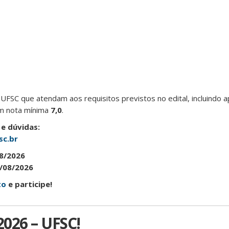
FSC que atendam aos requisitos previstos no edital, incluindo 
com nota mínima
7,0
.
e dúvidas:
sc.br
8/2026
/08/2026
to
e participe!
2026 – UFSC!