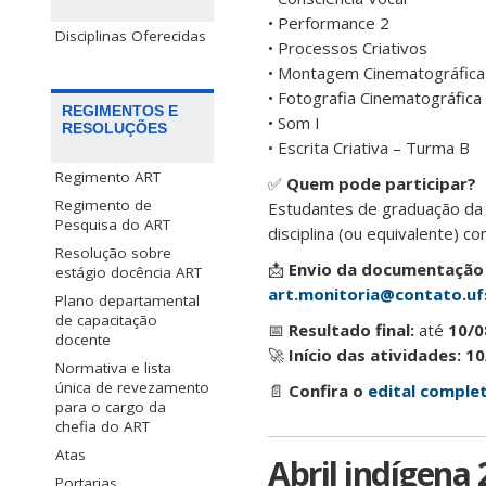
• Performance 2
Disciplinas Oferecidas
• Processos Criativos
• Montagem Cinematográfica
• Fotografia Cinematográfica
REGIMENTOS E
• Som I
RESOLUÇÕES
• Escrita Criativa – Turma B
Regimento ART
✅
Quem pode participar?
Regimento de
Estudantes de graduação da U
Pesquisa do ART
disciplina (ou equivalente) 
Resolução sobre
📩
Envio da documentação 
estágio docência ART
art.monitoria@contato.uf
Plano departamental
de capacitação
📅
Resultado final:
até
10/0
docente
🚀
Início das atividades:
10
Normativa e lista
única de revezamento
📄
Confira o
edital comple
para o cargo da
chefia do ART
Atas
Abril indígena 
Portarias