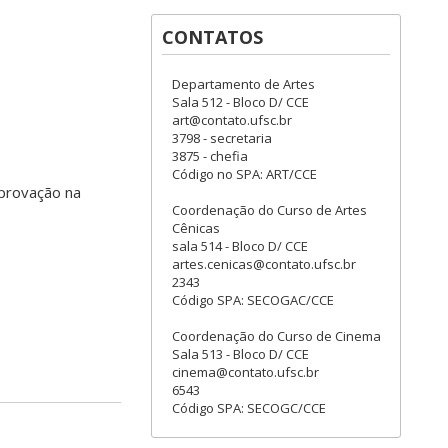
CONTATOS
Departamento de Artes
Sala 512 - Bloco D/ CCE
art@contato.ufsc.br
3798 - secretaria
3875 - chefia
Código no SPA: ART/CCE
aprovação na
Coordenação do Curso de Artes
Cênicas
sala 514 - Bloco D/ CCE
artes.cenicas@contato.ufsc.br
2343
Código SPA: SECOGAC/CCE
Coordenação do Curso de Cinema
Sala 513 - Bloco D/ CCE
cinema@contato.ufsc.br
6543
Código SPA: SECOGC/CCE