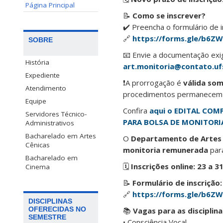
Página Principal
📝
Como se inscrever?
✔️ Preencha o formulário de i
🔗
https://forms.gle/b6
SOBRE
📧 Envie a documentação exi
História
art.monitoria@contato.uf
Expediente
❗A prorrogação é
válida som
Atendimento
procedimentos permanecem o
Equipe
Confira
aqui o EDITAL COM
Servidores Técnico-
PARA BOLSA DE MONITORIA
Administrativos
Bacharelado em Artes
O
Departamento de Artes
Cênicas
monitoria remunerada
par
Bacharelado em
🗓
Inscrições online:
23 a 3
Cinema
📝
Formulário de inscrição:
🔗
https://forms.gle/b6
DISCIPLINAS
OFERECIDAS NO
📚
Vagas para as disciplina
SEMESTRE
• Consciência Vocal