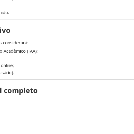
hido.
ivo
s considerará:
o Acadêmico (IAA);
online;
sário).
al completo