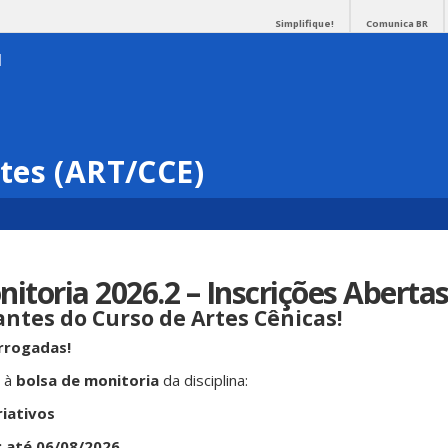
Simplifique!
Comunica BR
tes (ART/CCE)
nitoria 2026.2 – Inscrições Abertas
ntes do Curso de Artes Cênicas!
rrogadas!
r à
bolsa de monitoria
da disciplina:
riativos
:
até 06/08/2026