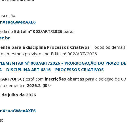
nscrição:
ZWnXsaaGWexAXE6
gida no
Edital nº 002/ART/2026
para:
sc.br
ente para a disciplina Processos Criativos
. Todos os demais 
s mesmos previstos no Edital nº 002/ART/2026.
PLEMENTAR Nº 003/ART/2026 – PRORROGAÇÃO DO PRAZO DE
 – DISCIPLINA ART 6816 – PROCESSOS CRIATIVOS
 (ART/UFSC)
está com
inscrições abertas
para a seleção de
07
a o semestre
2026.2
. 🎓✨
1 de julho de 2026
ZWnXsaaGWexAXE6
s: