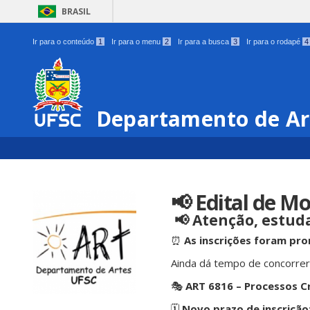
BRASIL
Ir para o conteúdo
1
Ir para o menu
2
Ir para a busca
3
Ir para o rodapé
4
Departamento de Ar
📢 Edital de Mo
📢 Atenção, estuda
⏰
As inscrições foram pro
Ainda dá tempo de concorre
🎭
ART 6816 – Processos C
🗓️
Novo prazo de inscrição