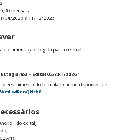
s
220,00 mensais
 01/04/2026 a 11/12/2026
ever
a documentação exigida para o e-mail:
Estagiários – Edital 02/ART/2026”
reenchimento do formulário online disponível em:
5HWmLs4RqoQNrb8
ecessários
Anexo I do edital);
ado;
026/1);