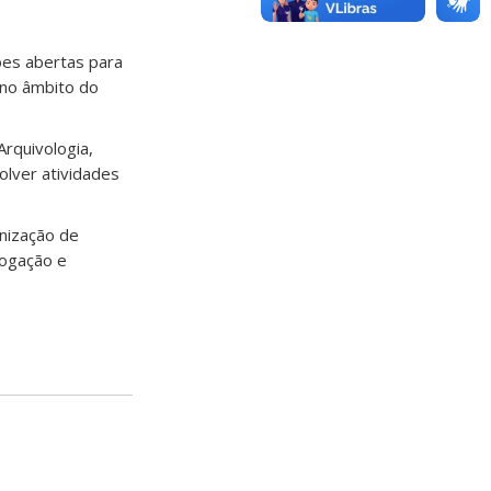
ões abertas para
 no âmbito do
rquivologia,
olver atividades
anização de
logação e